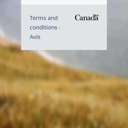
Terms and
/
conditions
Symbole
Avis
du
gouvernem
du
Canada