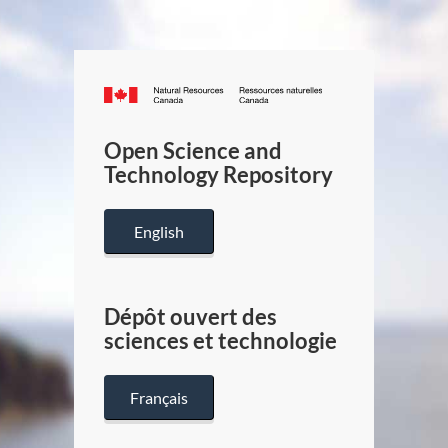
Canada.ca
/
Gouverneme
Open Science and
du
Technology Repository
Canada
English
Dépôt ouvert des
sciences et technologie
Français