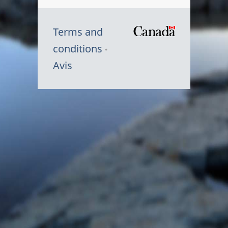
Terms and
/
conditions
Symbole
Avis
du
gouvernem
du
Canada