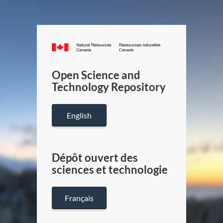
Canada.ca
/
Gouverneme
Open Science and
du
Technology Repository
Canada
English
Dépôt ouvert des
sciences et technologie
Français