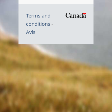
Terms and
/
conditions
Symbole
Avis
du
gouvernem
du
Canada