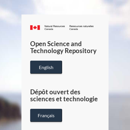
Canada.ca
/
Gouverneme
Open Science and
du
Technology Repository
Canada
English
Dépôt ouvert des
sciences et technologie
Français