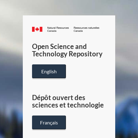
Canada.ca
/
Gouverneme
Open Science and
du
Technology Repository
Canada
English
Dépôt ouvert des
sciences et technologie
Français