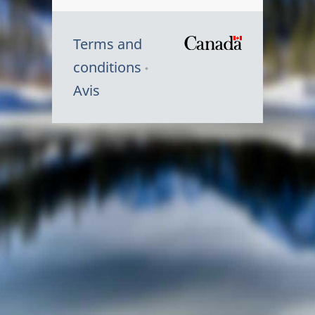
Terms and
/
conditions
Symbole
Avis
du
gouvernem
du
Canada