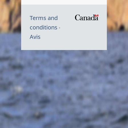
Terms and
/
conditions
Symbole
Avis
du
gouvernem
du
Canada