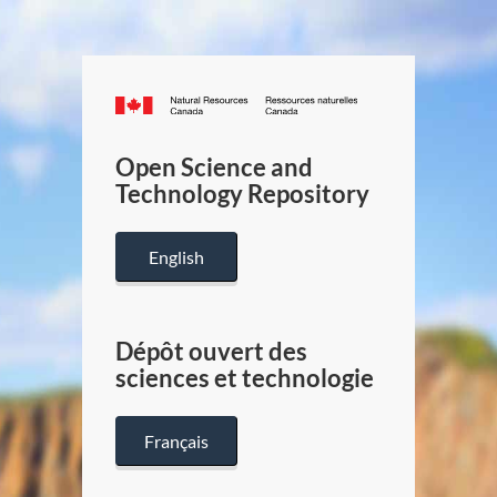
Canada.ca
/
Gouverneme
Open Science and
du
Technology Repository
Canada
English
Dépôt ouvert des
sciences et technologie
Français