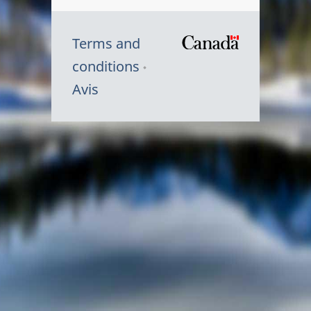
Terms and
/
conditions
Symbole
Avis
du
gouvernem
du
Canada