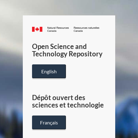
Canada.ca
/
Gouverneme
Open Science and
du
Technology Repository
Canada
English
Dépôt ouvert des
sciences et technologie
Français