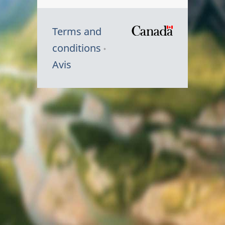
Terms and
/
conditions
Symbole
Avis
du
gouvernem
du
Canada