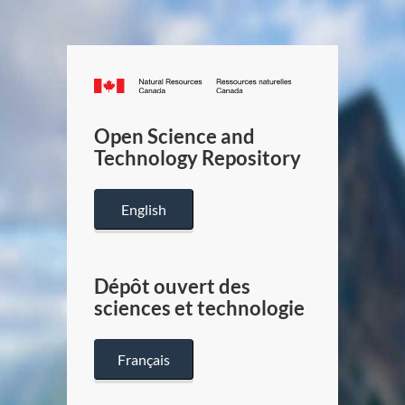
Canada.ca
/
Gouverneme
Open Science and
du
Technology Repository
Canada
English
Dépôt ouvert des
sciences et technologie
Français