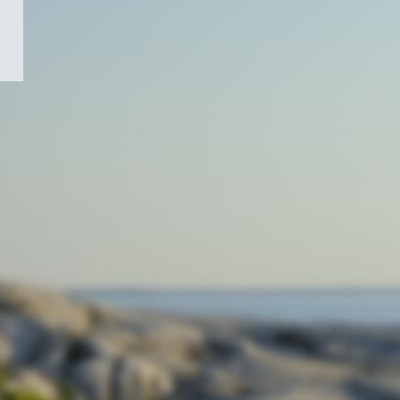
/
Symbole
du
gouvernement
du
Canada