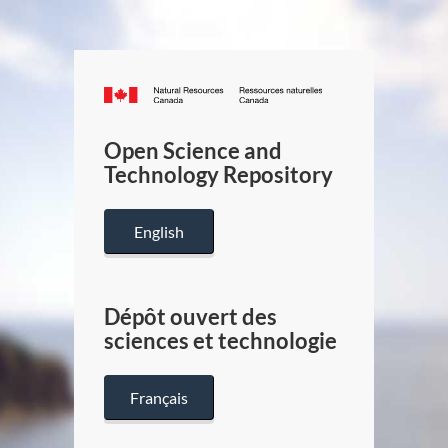
Canada.ca
/
Gouverneme
Open Science and
du
Technology Repository
Canada
English
Dépôt ouvert des
sciences et technologie
Français