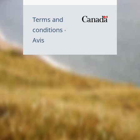
Terms and
/
conditions
Symbole
Avis
du
gouvernem
du
Canada