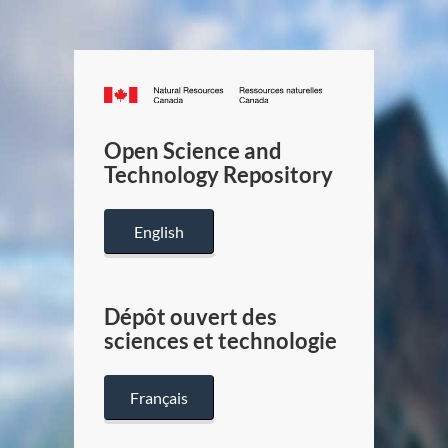
Canada.ca
/
Gouverneme
Open Science and
du
Technology Repository
Canada
English
Dépôt ouvert des
sciences et technologie
Français