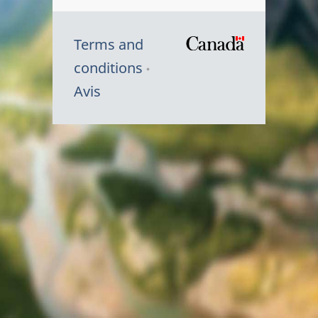
Terms and
/
conditions
Symbole
Avis
du
gouvernem
du
Canada