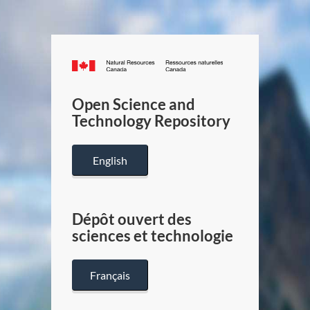
Canada.ca
/
Gouverneme
Open Science and
du
Technology Repository
Canada
English
Dépôt ouvert des
sciences et technologie
Français