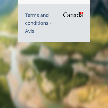
Terms and
/
conditions
Symbole
Avis
du
gouvernem
du
Canada