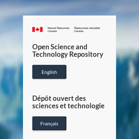
Canada.ca
/
Gouverneme
Open Science and
du
Technology Repository
Canada
English
Dépôt ouvert des
sciences et technologie
Français