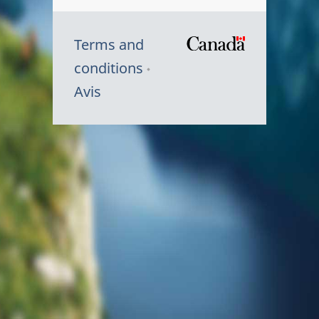
Terms and
/
conditions
Symbole
Avis
du
gouvernem
du
Canada