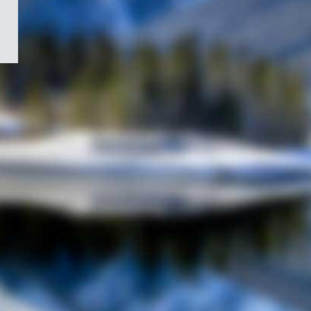
/
Symbole
du
gouvernement
du
Canada