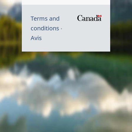
Terms and
/
conditions
Symbole
Avis
du
gouvernem
du
Canada