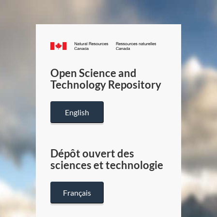
Canada.ca
/
Gouverneme
Open Science and
du
Technology Repository
Canada
English
Dépôt ouvert des
sciences et technologie
Français