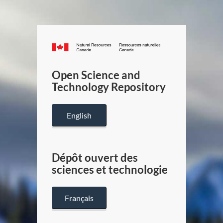
Canada.ca
/
Gouverneme
Open Science and
du
Technology Repository
Canada
English
Dépôt ouvert des
sciences et technologie
Français