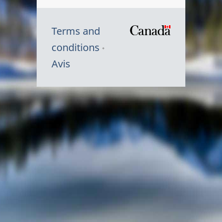
Terms and
/
conditions
Symbole
Avis
du
gouvernem
du
Canada