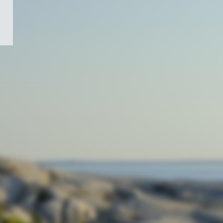
/
Symbole
du
gouvernement
du
Canada