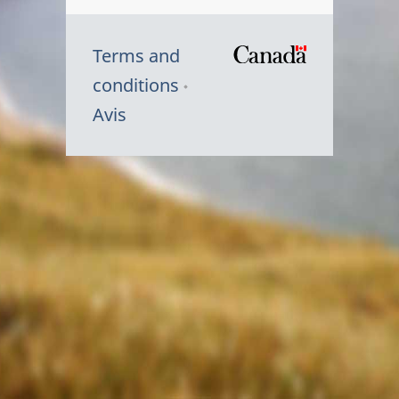
Terms and
/
conditions
Symbole
Avis
du
gouvernem
du
Canada