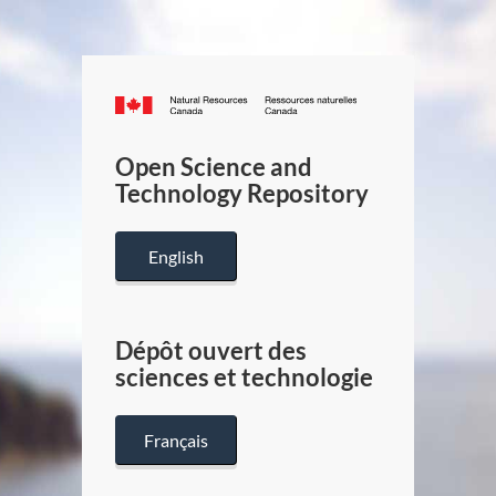
Canada.ca
/
Gouverneme
Open Science and
du
Technology Repository
Canada
English
Dépôt ouvert des
sciences et technologie
Français