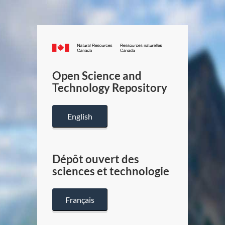
Canada.ca
/
Gouverneme
Open Science and
du
Technology Repository
Canada
English
Dépôt ouvert des
sciences et technologie
Français