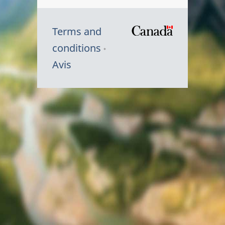
Terms and
/
conditions
Symbole
Avis
du
gouvernem
du
Canada