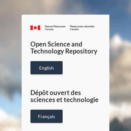
Canada.ca
/
Gouverneme
Open Science and
du
Technology Repository
Canada
English
Dépôt ouvert des
sciences et technologie
Français