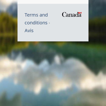
Terms and
/
conditions
Symbole
Avis
du
gouvernem
du
Canada