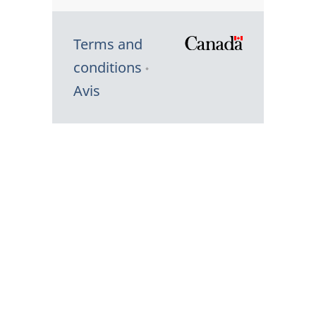
Terms and
/
conditions
Symbole
Avis
du
gouvernem
du
Canada