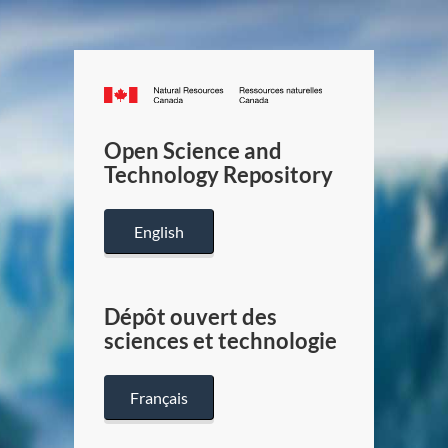
Canada.ca
/
Gouverneme
Open Science and
du
Technology Repository
Canada
English
Dépôt ouvert des
sciences et technologie
Français