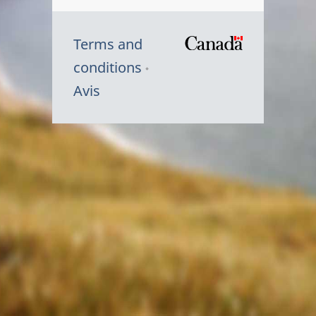
Terms and
/
conditions
Symbole
Avis
du
gouvernem
du
Canada