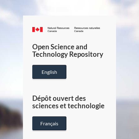
Canada.ca
/
Gouverneme
Open Science and
du
Technology Repository
Canada
English
Dépôt ouvert des
sciences et technologie
Français