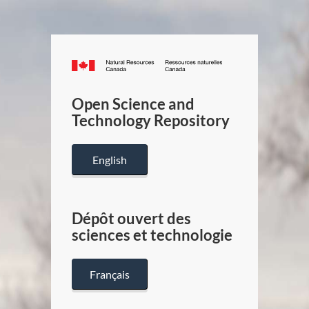
Canada.ca
/
Gouverneme
Open Science and
du
Technology Repository
Canada
English
Dépôt ouvert des
sciences et technologie
Français