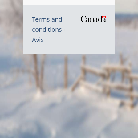
Terms and
/
conditions
Symbole
Avis
du
gouvernem
du
Canada