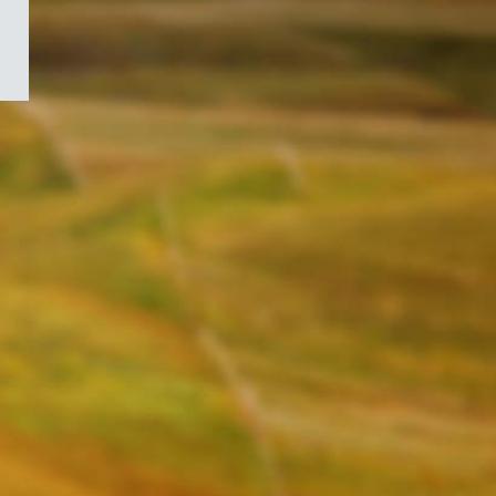
/
Symbole
du
gouvernement
du
Canada