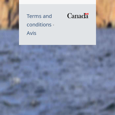
Terms and
/
conditions
Symbole
Avis
du
gouvernem
du
Canada