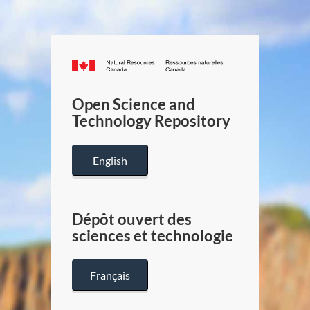
Canada.ca
/
Gouverneme
Open Science and
du
Technology Repository
Canada
English
Dépôt ouvert des
sciences et technologie
Français