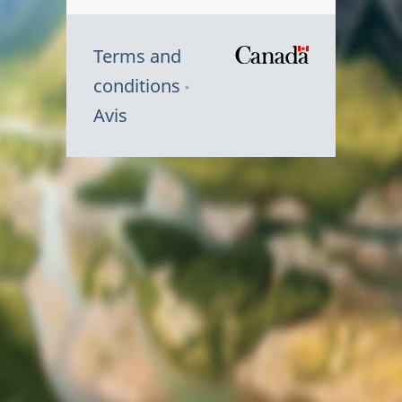
Terms and
/
conditions
Symbole
Avis
du
gouvernem
du
Canada