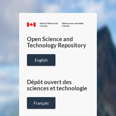
Canada.ca
/
Gouverneme
Open Science and
du
Technology Repository
Canada
English
Dépôt ouvert des
sciences et technologie
Français