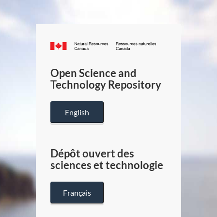
Canada.ca
/
Gouverneme
Open Science and
du
Technology Repository
Canada
English
Dépôt ouvert des
sciences et technologie
Français