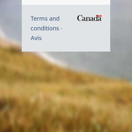
Terms and
/
conditions
Symbole
Avis
du
gouvernem
du
Canada