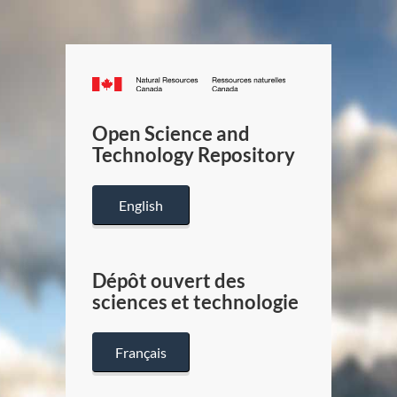
Canada.ca
/
Gouverneme
Open Science and
du
Technology Repository
Canada
English
Dépôt ouvert des
sciences et technologie
Français