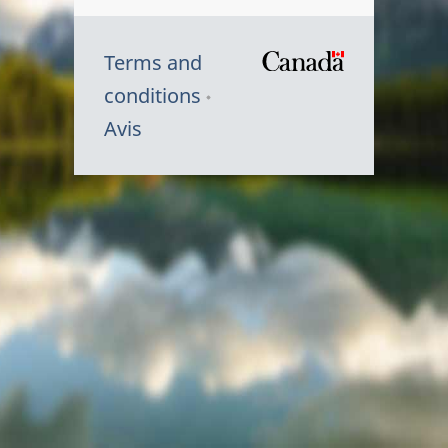
Terms and
/
conditions
Symbole
Avis
du
gouvernem
du
Canada