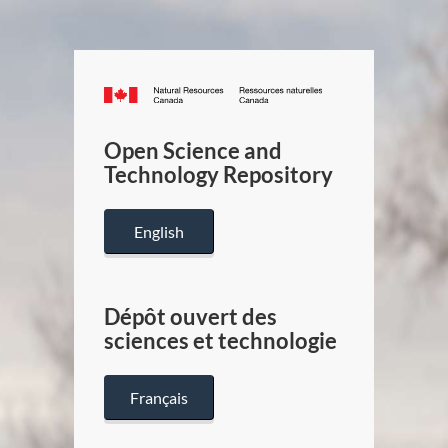
Canada.ca
/
Gouverneme
Open Science and
du
Technology Repository
Canada
English
Dépôt ouvert des
sciences et technologie
Français