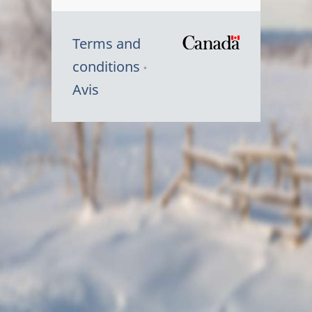
Terms and
/
conditions
Symbole
Avis
du
gouvernem
du
Canada