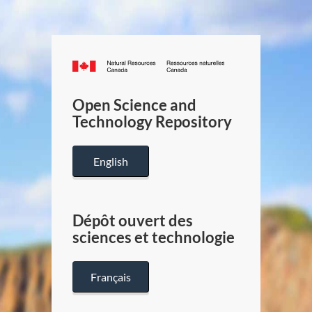
Canada.ca
/
Gouverneme
Open Science and
du
Technology Repository
Canada
English
Dépôt ouvert des
sciences et technologie
Français