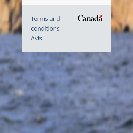
Terms and
/
conditions
Symbole
Avis
du
gouvernem
du
Canada