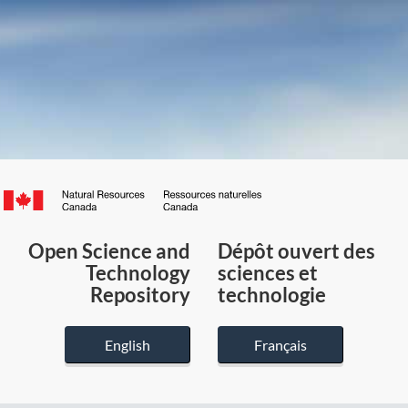
Canada.ca
/
Gouvernement
Open Science and
Dépôt ouvert des
du
Technology
sciences et
Canada
Repository
technologie
English
Français