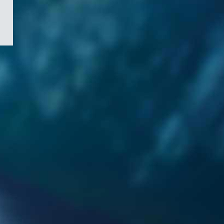
/
Symbole
du
gouvernement
du
Canada