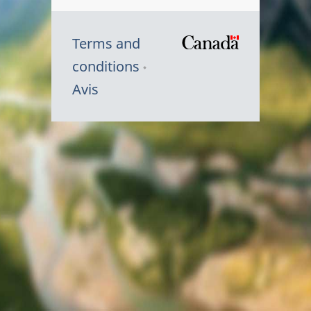
Terms and
/
conditions
Symbole
Avis
du
gouvernem
du
Canada