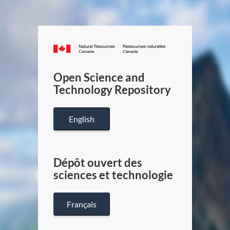
Canada.ca
/
Gouverneme
Open Science and
du
Technology Repository
Canada
English
Dépôt ouvert des
sciences et technologie
Français