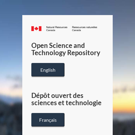
Canada.ca
/
Gouverneme
Open Science and
du
Technology Repository
Canada
English
Dépôt ouvert des
sciences et technologie
Français