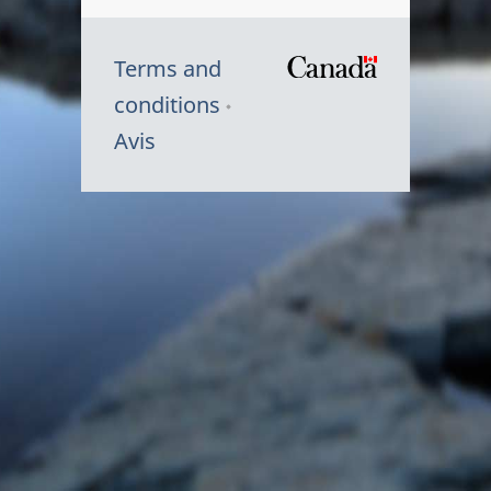
Terms and
/
conditions
Symbole
Avis
du
gouvernem
du
Canada