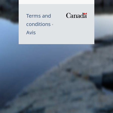
Terms and
/
conditions
Symbole
Avis
du
gouvernem
du
Canada