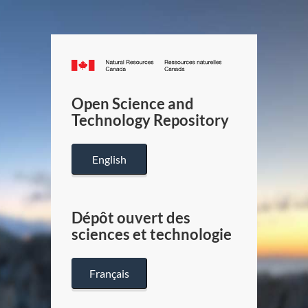
Canada.ca
/
Gouverneme
Open Science and
du
Technology Repository
Canada
English
Dépôt ouvert des
sciences et technologie
Français