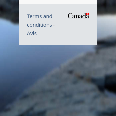
Terms and
/
conditions
Symbole
Avis
du
gouvernem
du
Canada