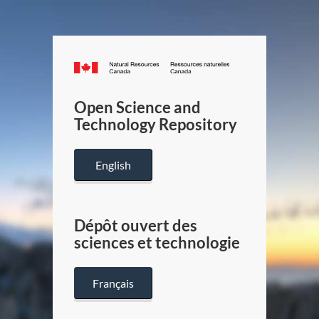
Canada.ca
/
Gouverneme
Open Science and
du
Technology Repository
Canada
English
Dépôt ouvert des
sciences et technologie
Français