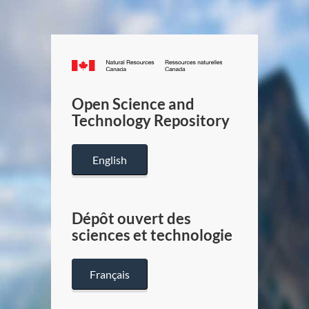
Canada.ca
/
Gouverneme
Open Science and
du
Technology Repository
Canada
English
Dépôt ouvert des
sciences et technologie
Français