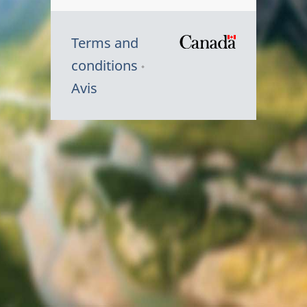
Terms and
/
conditions
Symbole
Avis
du
gouvernem
du
Canada