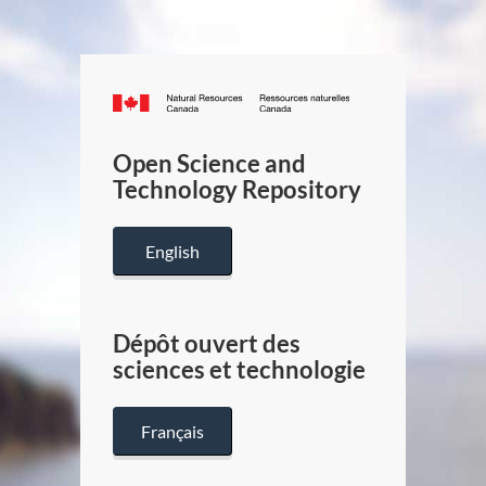
Canada.ca
/
Gouverneme
Open Science and
du
Technology Repository
Canada
English
Dépôt ouvert des
sciences et technologie
Français