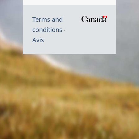
Terms and
/
conditions
Symbole
Avis
du
gouvernem
du
Canada