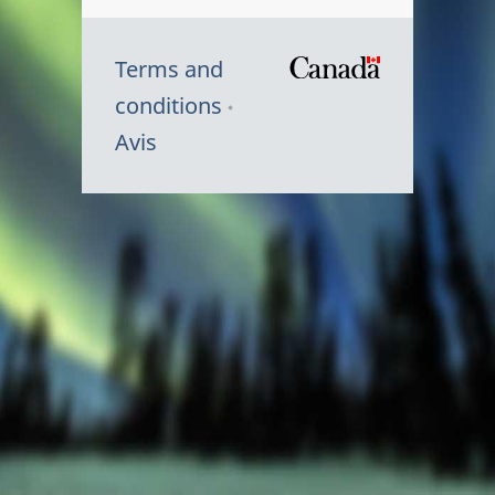
Terms and
/
conditions
Symbole
Avis
du
gouvernem
du
Canada