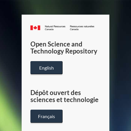
Canada.ca
/
Gouverneme
Open Science and
du
Technology Repository
Canada
English
Dépôt ouvert des
sciences et technologie
Français