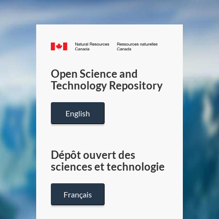
Canada.ca
/
Gouverneme
Open Science and
du
Technology Repository
Canada
English
Dépôt ouvert des
sciences et technologie
Français