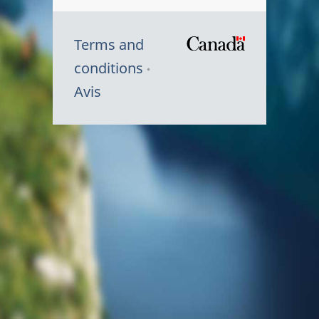
Terms and
/
conditions
Symbole
Avis
du
gouvernem
du
Canada