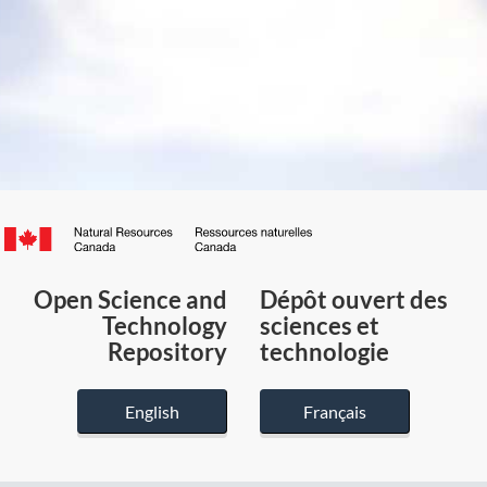
Canada.ca
/
Gouvernement
Open Science and
Dépôt ouvert des
du
Technology
sciences et
Canada
Repository
technologie
English
Français