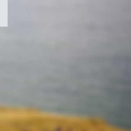
/
Symbole
du
gouvernement
du
Canada