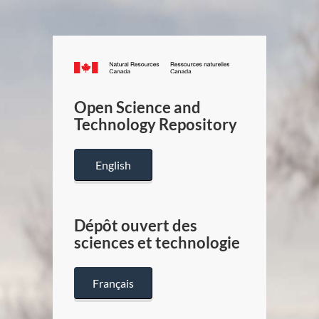
Canada.ca
/
Gouverneme
Open Science and
du
Technology Repository
Canada
English
Dépôt ouvert des
sciences et technologie
Français