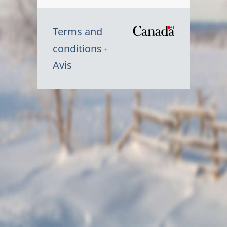
Terms and
/
conditions
Symbole
Avis
du
gouvernem
du
Canada