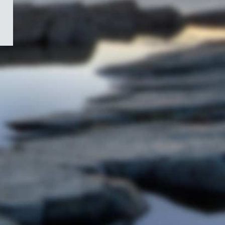
/
Symbole
du
gouvernement
du
Canada