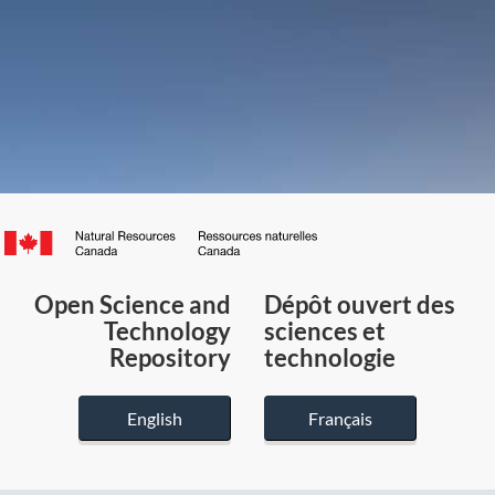
Canada.ca
/
Gouvernement
Open Science and
Dépôt ouvert des
du
Technology
sciences et
Canada
Repository
technologie
English
Français