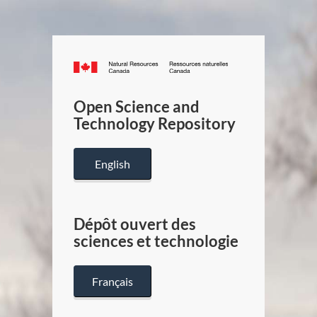
Canada.ca
/
Gouverneme
Open Science and
du
Technology Repository
Canada
English
Dépôt ouvert des
sciences et technologie
Français