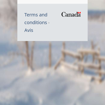
Terms and
/
conditions
Symbole
Avis
du
gouvernem
du
Canada