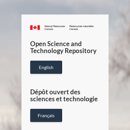
Canada.ca
/
Gouverneme
Open Science and
du
Technology Repository
Canada
English
Dépôt ouvert des
sciences et technologie
Français