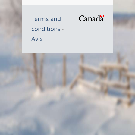
Terms and
/
conditions
Symbole
Avis
du
gouvernem
du
Canada