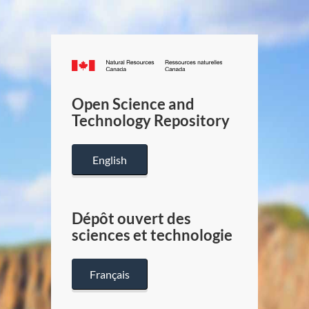
Canada.ca
/
Gouverneme
Open Science and
du
Technology Repository
Canada
English
Dépôt ouvert des
sciences et technologie
Français