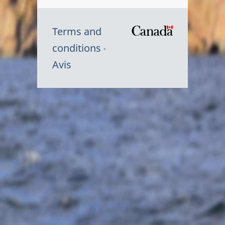
Terms and
/
conditions
Symbole
Avis
du
gouvernem
du
Canada