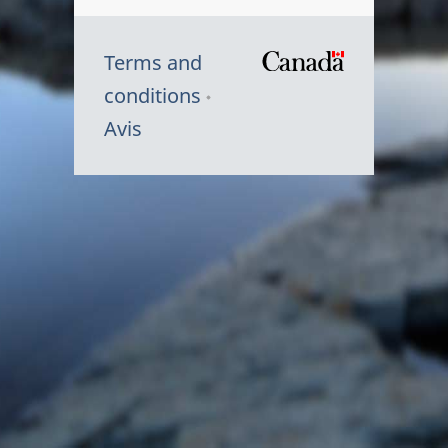
Terms and
/
conditions
Symbole
Avis
du
gouvernem
du
Canada