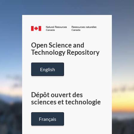
Canada.ca
/
Gouverneme
Open Science and
du
Technology Repository
Canada
English
Dépôt ouvert des
sciences et technologie
Français