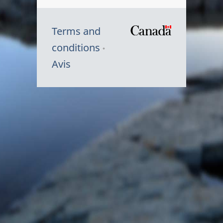
Terms and
/
conditions
Symbole
Avis
du
gouvernem
du
Canada