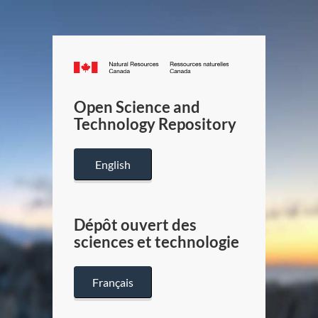
Canada.ca
/
Gouverneme
Open Science and
du
Technology Repository
Canada
English
Dépôt ouvert des
sciences et technologie
Français