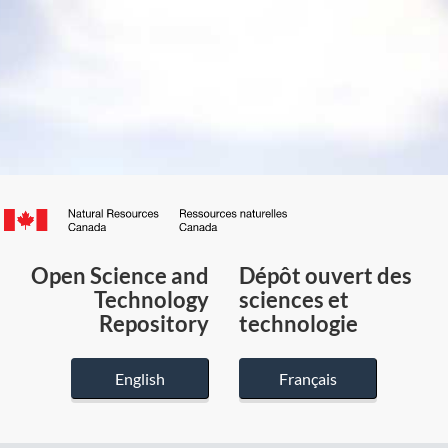
Canada.ca
/
Gouvernement
Open Science and
Dépôt ouvert des
du
Technology
sciences et
Canada
Repository
technologie
English
Français