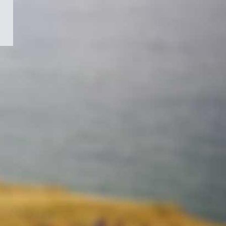
/
Symbole
du
gouvernement
du
Canada