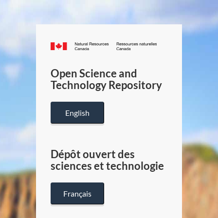
Canada.ca
/
Gouverneme
Open Science and
du
Technology Repository
Canada
English
Dépôt ouvert des
sciences et technologie
Français