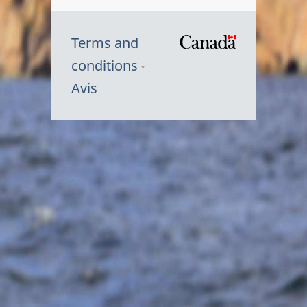
Terms and
/
conditions
Symbole
Avis
du
gouvernem
du
Canada