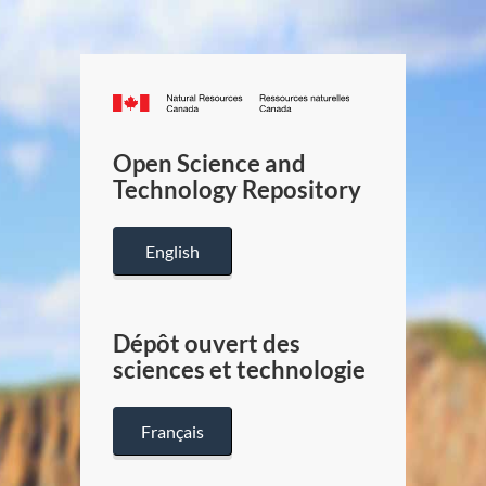
Canada.ca
/
Gouverneme
Open Science and
du
Technology Repository
Canada
English
Dépôt ouvert des
sciences et technologie
Français