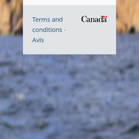
Terms and
/
conditions
Symbole
Avis
du
gouvernem
du
Canada